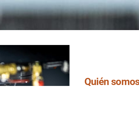
Quién somo
Tecnimek Gasteiz, S.L
. 
años dedicándonos al m
(Control Numérico por 
mecanizado de piezas en 
mecanizado bajo plano.