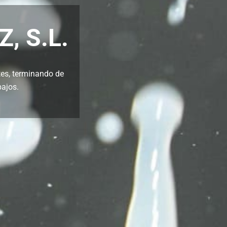
, S.L.
tes, terminando de
bajos.