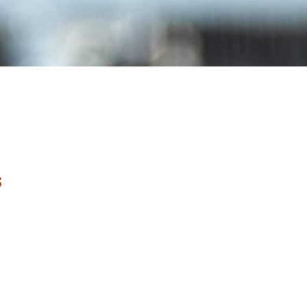
s
fue fundada en 1984, llevamos
40
ecanizado de piezas en C.N.C.
Computadora), también ofrecemos
torno y servicios integrales de